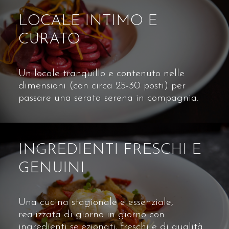
LOCALE INTIMO E
CURATO
Un locale tranquillo e contenuto nelle
dimensioni (con circa 25-30 posti) per
passare una serata serena in compagnia.
INGREDIENTI FRESCHI E
GENUINI
Una cucina stagionale e essenziale,
realizzata di giorno in giorno con
ingredienti selezionati, freschi e di qualità.